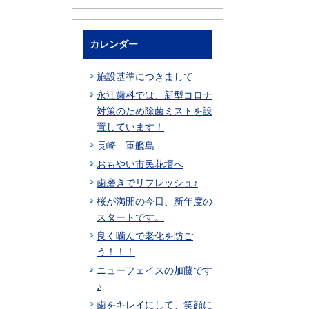
カレンダー
施設基準につきまして
永江歯科では、新型コロナ
対策のため除菌ミストを設
置しています！
長崎 軍艦島
おもやい市民花壇へ
歯磨きでリフレッシュ♪
桜が満開の今日、新年度の
スタートです。
良く噛んで老化を防ご
う！！！
ニューフェイスの加藤です
♪
歯をキレイにして、笑顔に