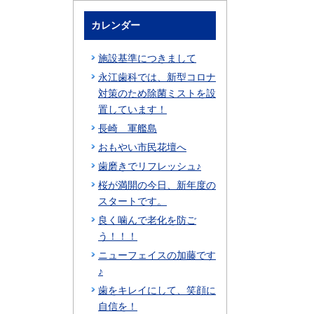
カレンダー
施設基準につきまして
永江歯科では、新型コロナ
対策のため除菌ミストを設
置しています！
長崎 軍艦島
おもやい市民花壇へ
歯磨きでリフレッシュ♪
桜が満開の今日、新年度の
スタートです。
良く噛んで老化を防ご
う！！！
ニューフェイスの加藤です
♪
歯をキレイにして、笑顔に
自信を！