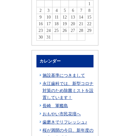
1
2
3
4
5
6
7
8
9
10
11
12
13
14
15
16
17
18
19
20
21
22
23
24
25
26
27
28
29
30
31
カレンダー
施設基準につきまして
永江歯科では、新型コロナ
対策のため除菌ミストを設
置しています！
長崎 軍艦島
おもやい市民花壇へ
歯磨きでリフレッシュ♪
桜が満開の今日、新年度の