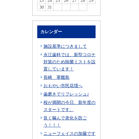
23
24
25
26
27
28
29
30
31
カレンダー
施設基準につきまして
永江歯科では、新型コロナ
対策のため除菌ミストを設
置しています！
長崎 軍艦島
おもやい市民花壇へ
歯磨きでリフレッシュ♪
桜が満開の今日、新年度の
スタートです。
良く噛んで老化を防ご
う！！！
ニューフェイスの加藤です