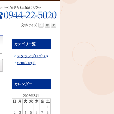
カテゴリ一覧
曜日
スタッフブログ(39)
お知らせ(1)
カレンダー
2026年8月
日
月
火
水
木
金
土
1
2
3
4
5
6
7
8