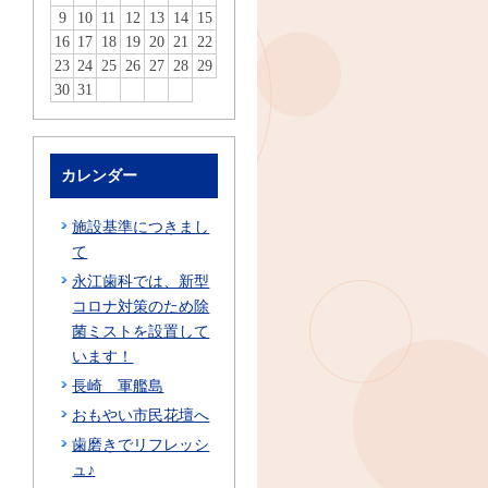
9
10
11
12
13
14
15
16
17
18
19
20
21
22
23
24
25
26
27
28
29
30
31
カレンダー
施設基準につきまし
て
永江歯科では、新型
コロナ対策のため除
菌ミストを設置して
います！
長崎 軍艦島
おもやい市民花壇へ
歯磨きでリフレッシ
ュ♪